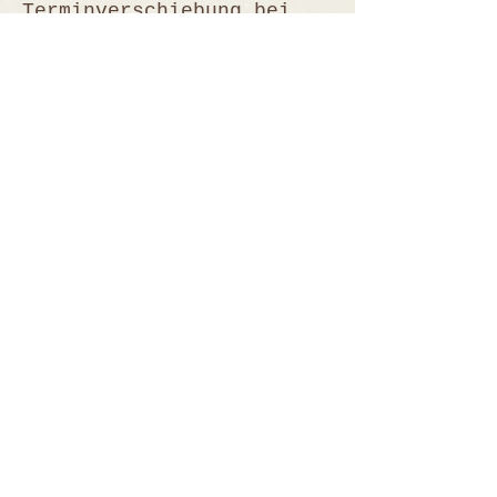
Terminverschiebung bei
Regen (outdoor Termine)
oder medizinischen
Notfällen
Zusatzleistungen:
- 20€/zusätzlichem Foto
(Mengenrabatt verfügbar!)
- Großfamilienzuschlag
(ab 8 Personen) 50€
(Großfamilien sind nur
bei Familien
Fotoshootings und nur
Outdoor möglich)
- Anfahrtspauschale
Outdoor Fotoshootings: ab
15km Entfernung vom