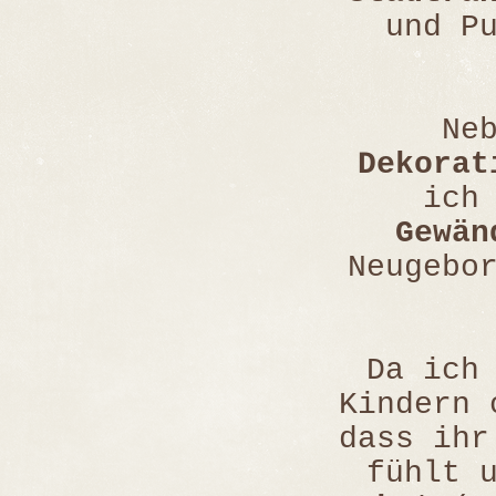
und P
Ne
Dekorat
ich
Gewän
Neugebo
Da ich
Kindern 
dass ihr
fühlt 