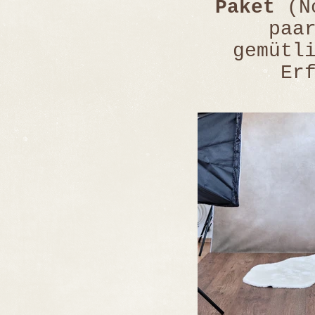
Paket
(No
paa
gemütl
Er