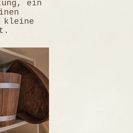
tung, ein
inen
 kleine
it.