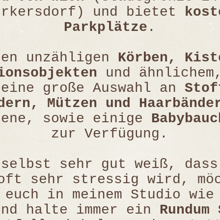
urkersdorf) und bietet
kost
Parkplätze
.
ben unzähligen
Körben, Kist
ionsobjekten
und ähnlichem,
 eine große Auswahl an
Stof
dern, Mützen und Haarbände
rene, sowie einige
Babybauc
zur Verfügung.
 selbst sehr gut weiß, dass
oft sehr stressig wird, mö
 euch in meinem Studio wie
und halte immer ein
Rundum 