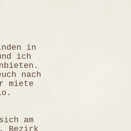
nden in
und ich
nbieten.
euch nach
r miete
io.
sich am
. Bezirk