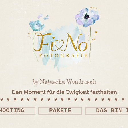
by Natascha Wondrusch
Den Moment für die Ewigkeit festhalten
♥♥♥♥♥♥♥♥♥♥♥♥♥♥♥♥♥♥
HOOTING
PAKETE
DAS BIN 