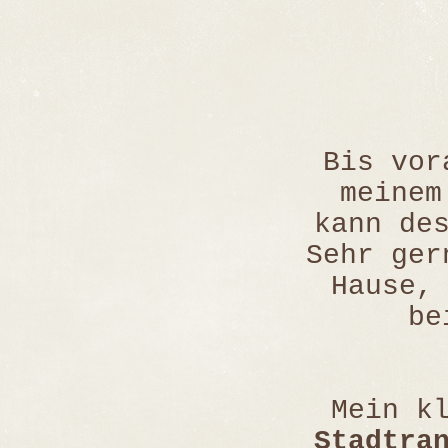
Bis vor
meine
kann de
Sehr ger
Hause,
be
Mein k
Stadtra